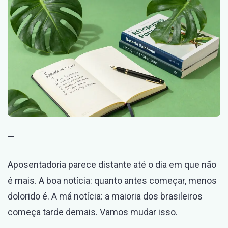
30
Anos
(ou
40,
ou
50)
—
Aposentadoria parece distante até o dia em que não
é mais. A boa notícia: quanto antes começar, menos
dolorido é. A má notícia: a maioria dos brasileiros
começa tarde demais. Vamos mudar isso.