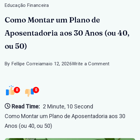
Educação Financeira
Como Montar um Plano de
Aposentadoria aos 30 Anos (ou 40,
ou 50)
on
By
Fellipe Correia
maio 12, 2026
Write a Comment
Como
Montar
0
0
um
Plano
Read Time:
2 Minute, 10 Second
de
Como Montar um Plano de Aposentadoria aos 30
Aposentadori
Anos (ou 40, ou 50)
aos