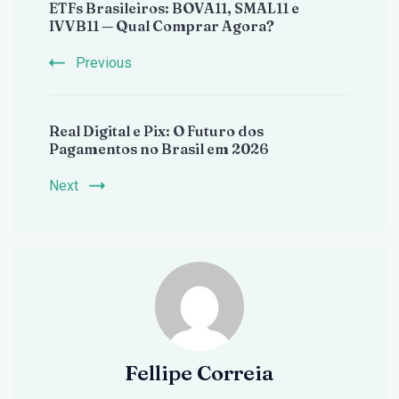
ETFs Brasileiros: BOVA11, SMAL11 e
Navigation
IVVB11 — Qual Comprar Agora?
Previous
Real Digital e Pix: O Futuro dos
Pagamentos no Brasil em 2026
Next
Fellipe Correia