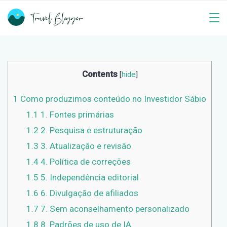
Skip
to
Travel
content
Blogger
Contents
[
hide
]
1
Como produzimos conteúdo no Investidor Sábio
1.1
1. Fontes primárias
1.2
2. Pesquisa e estruturação
1.3
3. Atualização e revisão
1.4
4. Política de correções
1.5
5. Independência editorial
1.6
6. Divulgação de afiliados
1.7
7. Sem aconselhamento personalizado
1.8
8. Padrões de uso de IA