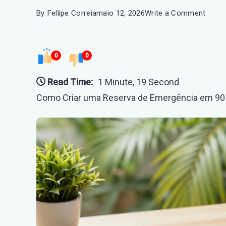
on
By
Fellipe Correia
maio 12, 2026
Write a Comment
Com
Criar
0
0
uma
Reser
Read Time:
1 Minute, 19 Second
de
Como Criar uma Reserva de Emergência em 90 
Emerg
em
90
Dias
(Plan
Acele