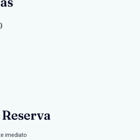
ias
)
 Reserva
te imediato