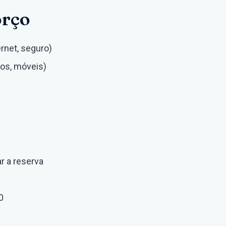
orço
ernet, seguro)
cos, móveis)
ar a reserva
0