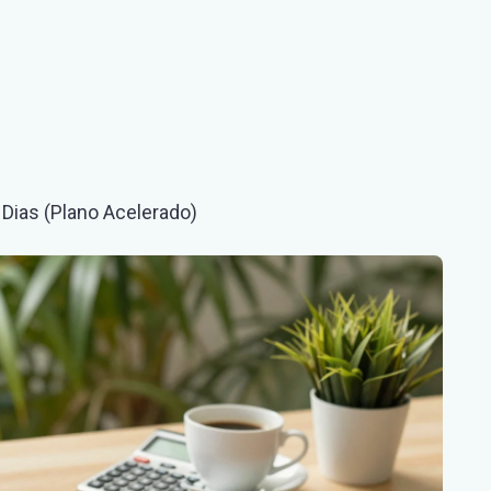
o
va
Dias (Plano Acelerado)
ência
o
rado)