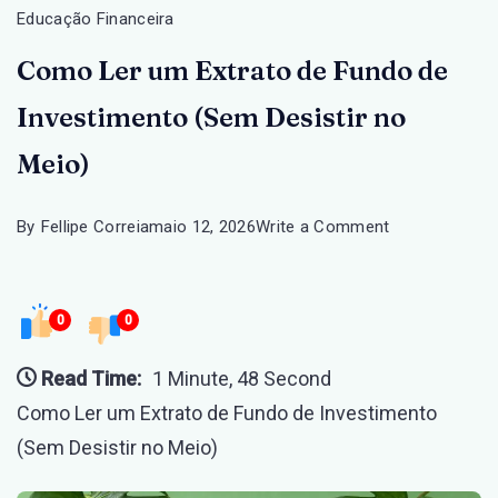
Educação Financeira
Como Ler um Extrato de Fundo de
Investimento (Sem Desistir no
Meio)
on
By
Fellipe Correia
maio 12, 2026
Write a Comment
Como
Ler
0
0
um
Extrato
Read Time:
1 Minute, 48 Second
de
Como Ler um Extrato de Fundo de Investimento
Fundo
(Sem Desistir no Meio)
de