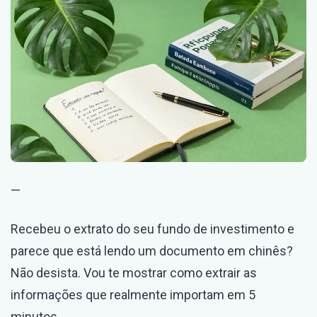
Investimento
(Sem
Desistir
no
Meio)
—
Recebeu o extrato do seu fundo de investimento e
parece que está lendo um documento em chinês?
Não desista. Vou te mostrar como extrair as
informações que realmente importam em 5
minutos.