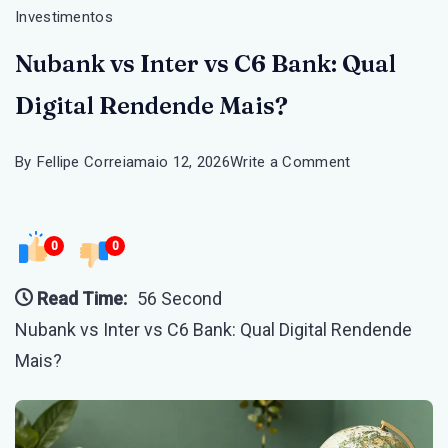
Investimentos
Nubank vs Inter vs C6 Bank: Qual
Digital Rendende Mais?
on
By
Fellipe Correia
maio 12, 2026
Write a Comment
Nubank
vs
0
0
Inter
vs
Read Time:
56 Second
C6
Nubank vs Inter vs C6 Bank: Qual Digital Rendende
Bank:
Mais?
Qual
Digital
Rendende