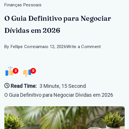
Finanças Pessoais
O Guia Definitivo para Negociar
Dívidas em 2026
on
By
Fellipe Correia
maio 12, 2026
Write a Comment
O
Guia
0
0
Definitivo
para
Read Time:
3 Minute, 15 Second
Negociar
O Guia Definitivo para Negociar Dívidas em 2026
Dívidas
em
2026