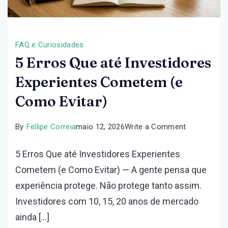
FAQ e Curiosidades
5 Erros Que até Investidores
Experientes Cometem (e
Como Evitar)
on
By
Fellipe Correia
maio 12, 2026
Write a Comment
5
5 Erros Que até Investidores Experientes
Erros
Cometem (e Como Evitar) — A gente pensa que
Que
experiência protege. Não protege tanto assim.
até
Investidores com 10, 15, 20 anos de mercado
Investidore
ainda […]
Experientes