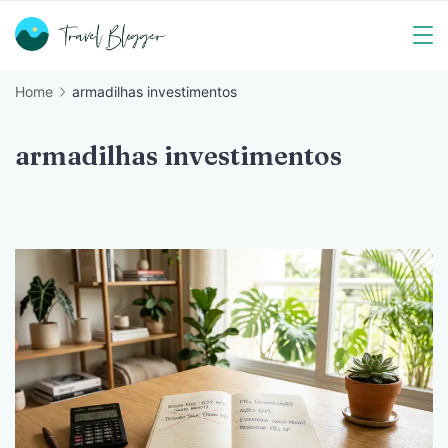
Skip
to
Travel
content
Home
armadilhas investimentos
Blogger
armadilhas investimentos