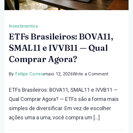
Investimentos
ETFs Brasileiros: BOVA11,
SMAL11 e IVVB11 — Qual
Comprar Agora?
on
By
Fellipe Correia
maio 12, 2026
Write a Comment
ETFs
ETFs Brasileiros: BOVA11, SMAL11 e IVVB11 —
Brasileiros:
Qual Comprar Agora? — ETFs são a forma mais
BOVA11,
simples de diversificar. Em vez de escolher
SMAL11
ações uma a uma, você compra um […]
e
IVVB11