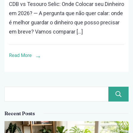
CDB vs Tesouro Selic: Onde Colocar seu Dinheiro
vs
em 2026? — A pergunta que não quer calar: onde
Tesouro
é melhor guardar o dinheiro que posso precisar
Selic:
em breve? Vamos comparar […]
Onde
Colocar
seu
Read More
Dinheiro
em
2026?
Recent Posts