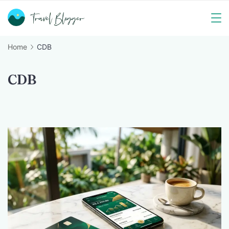
Skip
to
Travel
content
Home
CDB
Blogger
CDB