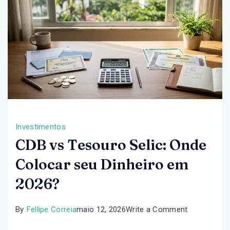
Investimentos
CDB vs Tesouro Selic: Onde
Colocar seu Dinheiro em
2026?
on
By
Fellipe Correia
maio 12, 2026
Write a Comment
CDB