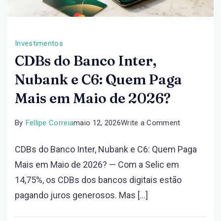
Investimentos
CDBs do Banco Inter,
Nubank e C6: Quem Paga
Mais em Maio de 2026?
on
By
Fellipe Correia
maio 12, 2026
Write a Comment
CDBs
CDBs do Banco Inter, Nubank e C6: Quem Paga
do
Mais em Maio de 2026? — Com a Selic em
Banco
14,75%, os CDBs dos bancos digitais estão
Inter,
pagando juros generosos. Mas […]
Nubank
e