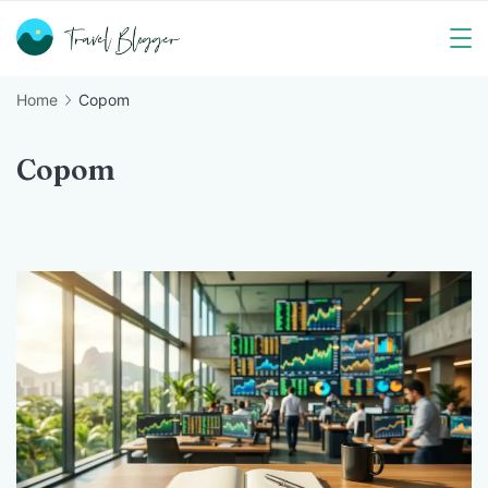
Skip
to
Travel
content
Home
Copom
Blogger
Copom