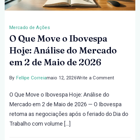
Mercado de Ações
O Que Move o Ibovespa
Hoje: Análise do Mercado
em 2 de Maio de 2026
on
By
Fellipe Correia
maio 12, 2026
Write a Comment
O
O Que Move o Ibovespa Hoje: Análise do
Que
Mercado em 2 de Maio de 2026 — O Ibovespa
Move
retoma as negociações após o feriado do Dia do
o
Trabalho com volume […]
Ibovespa
Hoje: