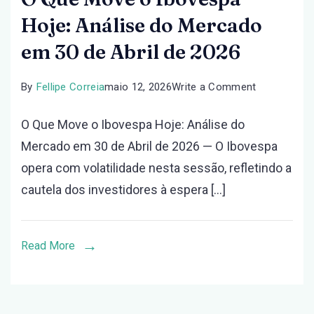
Hoje: Análise do Mercado
em 30 de Abril de 2026
on
By
Fellipe Correia
maio 12, 2026
Write a Comment
O
O Que Move o Ibovespa Hoje: Análise do
Que
Mercado em 30 de Abril de 2026 — O Ibovespa
Move
opera com volatilidade nesta sessão, refletindo a
o
cautela dos investidores à espera […]
Ibovespa
Hoje:
Análise
Read More
do
Mercado
em