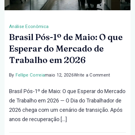
Análise Econômica
Brasil Pós-1º de Maio: O que
Esperar do Mercado de
Trabalho em 2026
on
By
Fellipe Correia
maio 12, 2026
Write a Comment
Brasil
Brasil Pós-1º de Maio: O que Esperar do Mercado
Pós-
de Trabalho em 2026 — O Dia do Trabalhador de
1º
2026 chega com um cenário de transição. Após
de
anos de recuperação […]
Maio:
O