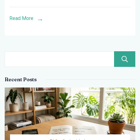
Estratégia
Vence
Read More
no
Brasil?
Recent Posts