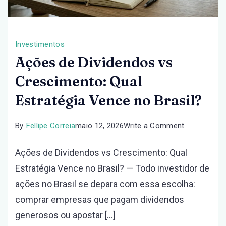
Investimentos
Ações de Dividendos vs
Crescimento: Qual
Estratégia Vence no Brasil?
on
By
Fellipe Correia
maio 12, 2026
Write a Comment
Ações
Ações de Dividendos vs Crescimento: Qual
de
Estratégia Vence no Brasil? — Todo investidor de
Dividendos
ações no Brasil se depara com essa escolha:
vs
comprar empresas que pagam dividendos
Cresciment
generosos ou apostar […]
Qual