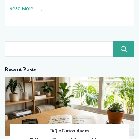
Nada
Read More
no
Fim
do
Mês
Recent Posts
FAQ e Curiosidades