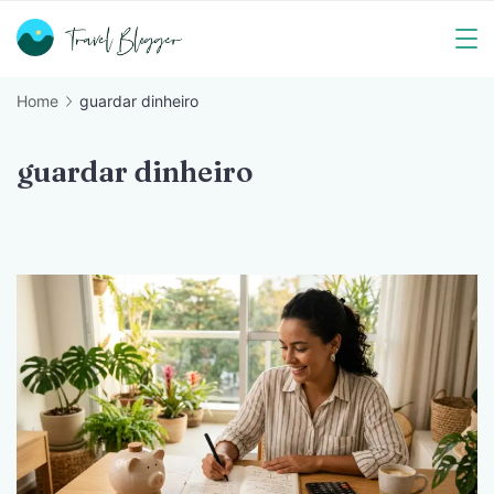
Skip
to
Travel
content
Home
guardar dinheiro
Blogger
guardar dinheiro