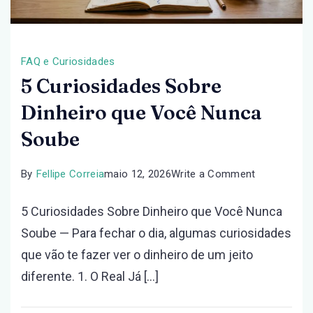
FAQ e Curiosidades
5 Curiosidades Sobre
Dinheiro que Você Nunca
Soube
on
By
Fellipe Correia
maio 12, 2026
Write a Comment
5
5 Curiosidades Sobre Dinheiro que Você Nunca
Curiosidade
Soube — Para fechar o dia, algumas curiosidades
Sobre
que vão te fazer ver o dinheiro de um jeito
Dinheiro
diferente. 1. O Real Já […]
que
Você