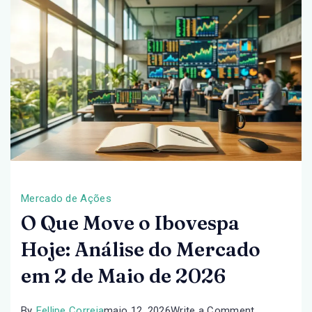
3
de
Maio
de
2026
Mercado de Ações
O Que Move o Ibovespa
Hoje: Análise do Mercado
em 2 de Maio de 2026
on
By
Fellipe Correia
maio 12, 2026
Write a Comment