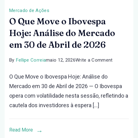
Mercado de Ações
O Que Move o Ibovespa
Hoje: Análise do Mercado
em 30 de Abril de 2026
on
By
Fellipe Correia
maio 12, 2026
Write a Comment
O
O Que Move o Ibovespa Hoje: Análise do
Que
Mercado em 30 de Abril de 2026 — O Ibovespa
Move
opera com volatilidade nesta sessão, refletindo a
o
cautela dos investidores à espera […]
Ibovespa
Hoje:
Análise
Read More
do