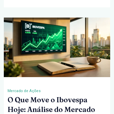
Mercado
em
30
de
Abril
de
2026
Mercado de Ações
O Que Move o Ibovespa
Hoje: Análise do Mercado