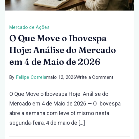
Mercado de Ações
O Que Move o Ibovespa
Hoje: Análise do Mercado
em 4 de Maio de 2026
on
By
Fellipe Correia
maio 12, 2026
Write a Comment
O
O Que Move o Ibovespa Hoje: Análise do
Que
Mercado em 4 de Maio de 2026 — O Ibovespa
Move
abre a semana com leve otimismo nesta
o
segunda-feira, 4 de maio de […]
Ibovespa
Hoje: