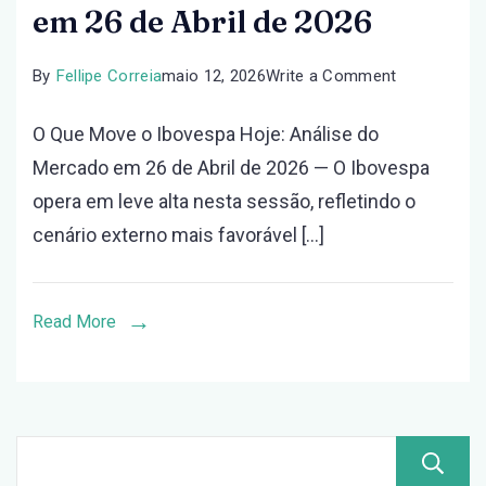
em 26 de Abril de 2026
on
By
Fellipe Correia
maio 12, 2026
Write a Comment
O
O Que Move o Ibovespa Hoje: Análise do
Que
Mercado em 26 de Abril de 2026 — O Ibovespa
Move
opera em leve alta nesta sessão, refletindo o
o
cenário externo mais favorável […]
Ibovespa
Hoje:
Análise
Read More
do
Mercado
em
26
de