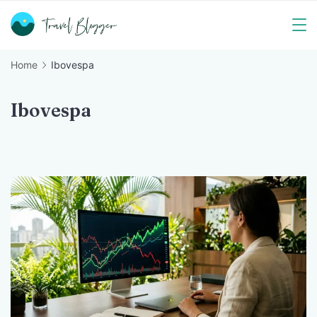
Skip
to
Travel
content
Home
Ibovespa
Blogger
Ibovespa