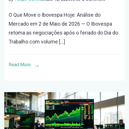
O
O Que Move o Ibovespa Hoje: Análise do
Que
Mercado em 2 de Maio de 2026 — O Ibovespa
Move
retoma as negociações após o feriado do Dia do
o
Trabalho com volume […]
Ibovespa
Hoje:
Análise
Read More
do
Mercado
em
2
de
Maio
de