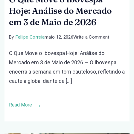
Hoje: Análise do Mercado
em 3 de Maio de 2026
on
By
Fellipe Correia
maio 12, 2026
Write a Comment
O
O Que Move o Ibovespa Hoje: Análise do
Que
Mercado em 3 de Maio de 2026 — O Ibovespa
Move
encerra a semana em tom cauteloso, refletindo a
o
cautela global diante de […]
Ibovespa
Hoje:
Análise
Read More
do
Mercado
em