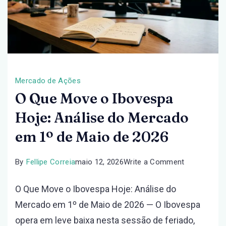
2026
Mercado de Ações
O Que Move o Ibovespa
Hoje: Análise do Mercado
em 1º de Maio de 2026
on
By
Fellipe Correia
maio 12, 2026
Write a Comment
O
O Que Move o Ibovespa Hoje: Análise do
Que
Mercado em 1º de Maio de 2026 — O Ibovespa
Move
opera em leve baixa nesta sessão de feriado,
o