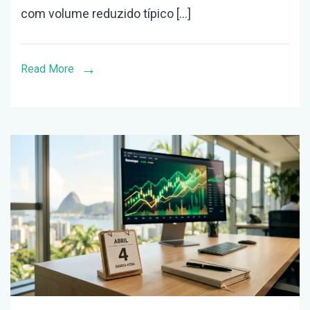
com volume reduzido típico […]
Ibovespa
Hoje:
Análise
Read More
do
Mercado
em
1º
de
Maio
de
2026