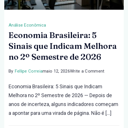
Análise Econômica
Economia Brasileira: 5
Sinais que Indicam Melhora
no 2º Semestre de 2026
on
By
Fellipe Correia
maio 12, 2026
Write a Comment
Economia
Economia Brasileira: 5 Sinais que Indicam
Brasileira:
Melhora no 2º Semestre de 2026 — Depois de
5
anos de incerteza, alguns indicadores começam
Sinais
a apontar para uma virada de página. Não é […]
que
Indicam