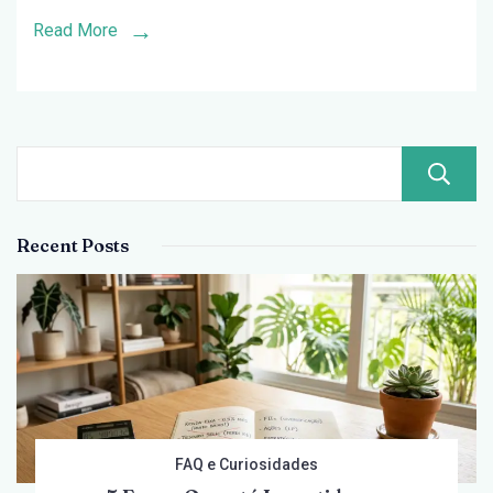
Melhora
Read More
no
2º
Semestre
de
2026
Recent Posts
FAQ e Curiosidades