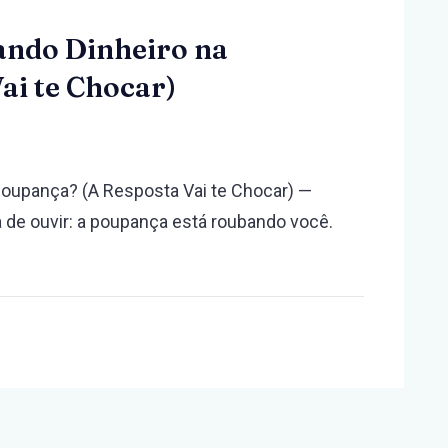
ando Dinheiro na
ai te Chocar)
on
Quanto
Poupança? (A Resposta Vai te Chocar) —
Você
de ouvir: a poupança está roubando você.
Perde
Deixando
Dinheiro
na
Poupança?
(A
Resposta
Vai