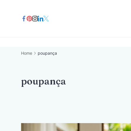
Skip
to
content
Home
poupança
poupança