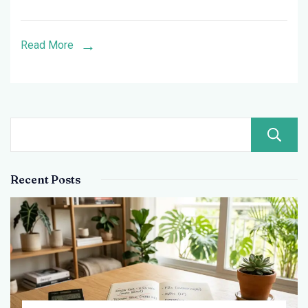
Carteira
de
Read More
Investiment
em
30
Minutos
Recent Posts