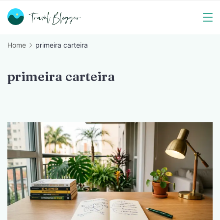
Skip
to
Travel
content
Home
primeira carteira
Blogger
primeira carteira