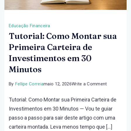
Educação Financeira
Tutorial: Como Montar sua
Primeira Carteira de
Investimentos em 30
Minutos
on
By
Fellipe Correia
maio 12, 2026
Write a Comment
Tutorial:
Tutorial: Como Montar sua Primeira Carteira de
Como
Investimentos em 30 Minutos — Vou te guiar
Montar
passo a passo para sair deste artigo com uma
sua
carteira montada. Leva menos tempo que […]
Primeira