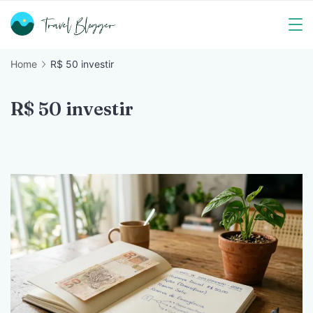
Skip
to
Travel
content
Home
R$ 50 investir
Blogger
R$ 50 investir