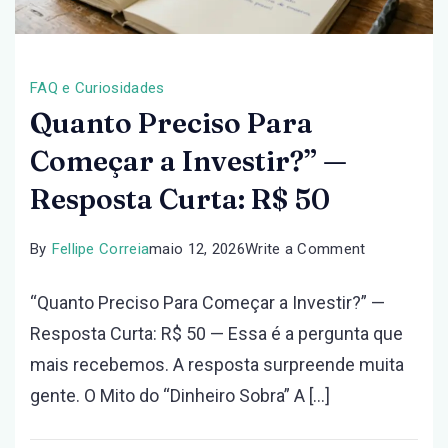
FAQ e Curiosidades
Quanto Preciso Para
Começar a Investir?” —
Resposta Curta: R$ 50
on
By
Fellipe Correia
maio 12, 2026
Write a Comment
Quanto
“Quanto Preciso Para Começar a Investir?” —
Preciso
Resposta Curta: R$ 50 — Essa é a pergunta que
Para
mais recebemos. A resposta surpreende muita
Começar
gente. O Mito do “Dinheiro Sobra” A […]
a
Investir?”