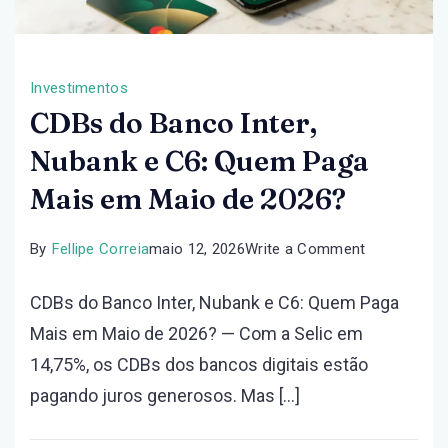
Investimentos
CDBs do Banco Inter,
Nubank e C6: Quem Paga
Mais em Maio de 2026?
on
By
Fellipe Correia
maio 12, 2026
Write a Comment
CDBs
CDBs do Banco Inter, Nubank e C6: Quem Paga
do
Mais em Maio de 2026? — Com a Selic em
Banco
14,75%, os CDBs dos bancos digitais estão
Inter,
pagando juros generosos. Mas […]
Nubank
e