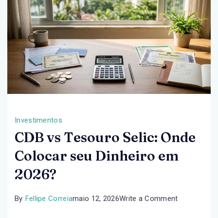
Investimentos
CDB vs Tesouro Selic: Onde
Colocar seu Dinheiro em
2026?
on
By
Fellipe Correia
maio 12, 2026
Write a Comment
CDB