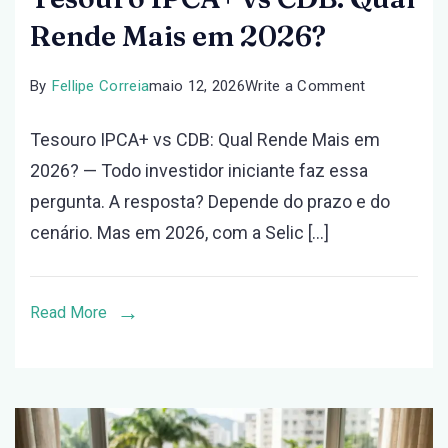
Rende Mais em 2026?
on
By
Fellipe Correia
maio 12, 2026
Write a Comment
Tesouro
Tesouro IPCA+ vs CDB: Qual Rende Mais em
IPCA+
2026? — Todo investidor iniciante faz essa
vs
pergunta. A resposta? Depende do prazo e do
CDB:
cenário. Mas em 2026, com a Selic […]
Qual
Rende
Mais
Read More
em
2026?