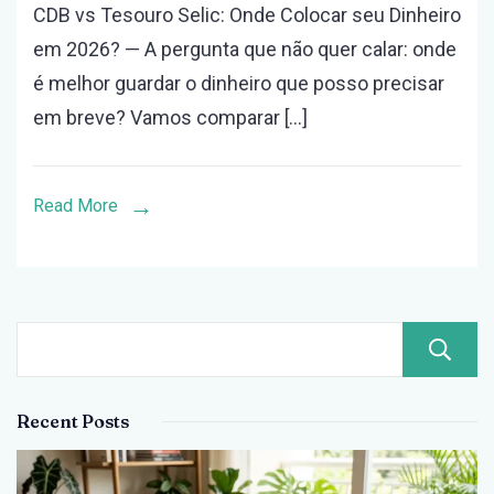
CDB vs Tesouro Selic: Onde Colocar seu Dinheiro
vs
em 2026? — A pergunta que não quer calar: onde
Tesouro
é melhor guardar o dinheiro que posso precisar
Selic:
em breve? Vamos comparar […]
Onde
Colocar
seu
Read More
Dinheiro
em
2026?
Recent Posts