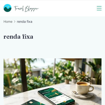
Skip
to
Travel
content
Home
renda fixa
Blogger
renda fixa