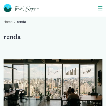
Skip
to
Travel
content
Home
renda
Blogger
renda