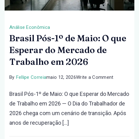
Análise Econômica
Brasil Pós-1º de Maio: O que
Esperar do Mercado de
Trabalho em 2026
on
By
Fellipe Correia
maio 12, 2026
Write a Comment
Brasil
Brasil Pós-1º de Maio: O que Esperar do Mercado
Pós-
de Trabalho em 2026 — O Dia do Trabalhador de
1º
2026 chega com um cenário de transição. Após
de
anos de recuperação […]
Maio:
O