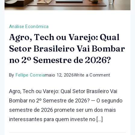
Análise Econômica
Agro, Tech ou Varejo: Qual
Setor Brasileiro Vai Bombar
no 2º Semestre de 2026?
on
By
Fellipe Correia
maio 12, 2026
Write a Comment
Agro,
Agro, Tech ou Varejo: Qual Setor Brasileiro Vai
Tech
Bombar no 2º Semestre de 2026? — O segundo
ou
semestre de 2026 promete ser um dos mais
Varejo:
interessantes para quem investe no […]
Qual
Setor