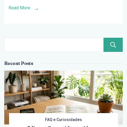
Brasileiro
Read More
Vai
Bombar
no
2º
Semestre
de
Recent Posts
2026?
FAQ e Curiosidades