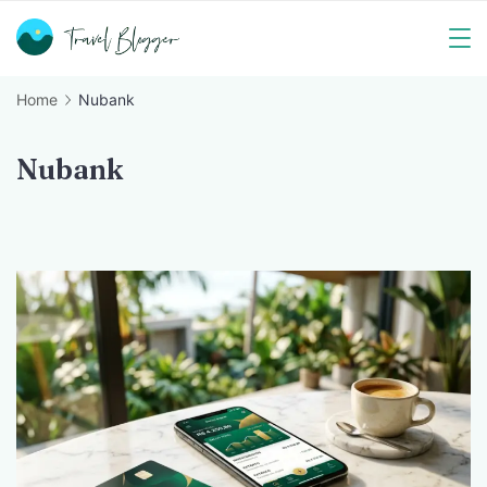
Skip
to
Travel
content
Home
Nubank
Blogger
Nubank