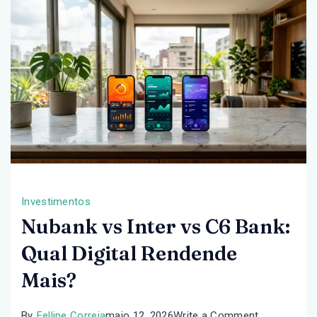
a
Pena?
Investimentos
Nubank vs Inter vs C6 Bank:
Qual Digital Rendende
Mais?
on
By
Fellipe Correia
maio 12, 2026
Write a Comment