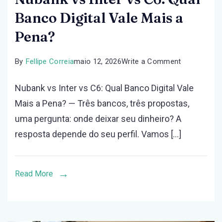
Banco Digital Vale Mais a
Pena?
on
By
Fellipe Correia
maio 12, 2026
Write a Comment
Nubank
Nubank vs Inter vs C6: Qual Banco Digital Vale
vs
Mais a Pena? — Três bancos, três propostas,
Inter
uma pergunta: onde deixar seu dinheiro? A
vs
resposta depende do seu perfil. Vamos […]
C6:
Qual
Banco
Read More
Digital
Vale
Mais