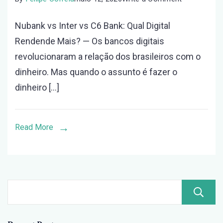
Nubank
Nubank vs Inter vs C6 Bank: Qual Digital
vs
Rendende Mais? — Os bancos digitais
Inter
revolucionaram a relação dos brasileiros com o
vs
dinheiro. Mas quando o assunto é fazer o
C6
dinheiro […]
Bank:
Qual
Digital
Read More
Rendende
Mais?