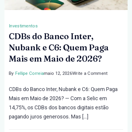
Investimentos
CDBs do Banco Inter,
Nubank e C6: Quem Paga
Mais em Maio de 2026?
on
By
Fellipe Correia
maio 12, 2026
Write a Comment
CDBs
CDBs do Banco Inter, Nubank e C6: Quem Paga
do
Mais em Maio de 2026? — Com a Selic em
Banco
14,75%, os CDBs dos bancos digitais estão
Inter,
pagando juros generosos. Mas […]
Nubank
e