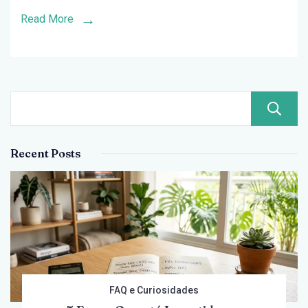
em
Read More
90
Dias
(Plano
Acelerado)
Recent Posts
FAQ e Curiosidades