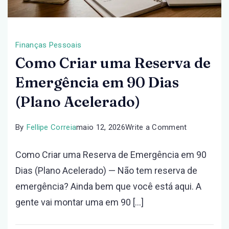
Finanças Pessoais
Como Criar uma Reserva de
Emergência em 90 Dias
(Plano Acelerado)
on
By
Fellipe Correia
maio 12, 2026
Write a Comment
Como
Como Criar uma Reserva de Emergência em 90
Criar
Dias (Plano Acelerado) — Não tem reserva de
uma
emergência? Ainda bem que você está aqui. A
Reserva
gente vai montar uma em 90 […]
de
Emergência