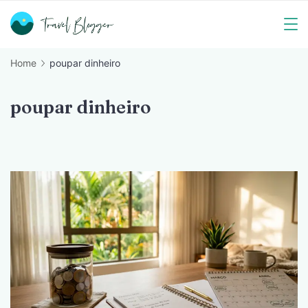
Skip
to
Travel
content
Home
poupar dinheiro
Blogger
poupar dinheiro