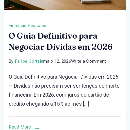
Finanças Pessoais
O Guia Definitivo para
Negociar Dívidas em 2026
on
By
Fellipe Correia
maio 12, 2026
Write a Comment
O
O Guia Definitivo para Negociar Dívidas em 2026
Guia
— Dívidas não precisam ser sentenças de morte
Definitivo
financeira. Em 2026, com juros do cartão de
para
crédito chegando a 15% ao mês […]
Negociar
Dívidas
em
Read More