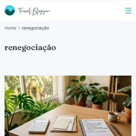
Skip
to
Travel
content
Home
renegociação
Blogger
renegociação